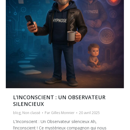
L’INCONSCIENT : UN OBSERVATEUR
SILENCIEUX
blog
,
Non classé
Par
Gilles Monnier
20 avril 2025
L’Inconscient : Un Observateur silencieux Ah,
l’inconscient ! Ce mystérieux compagnon qui nous