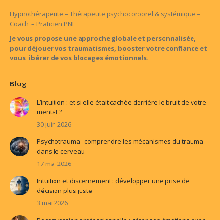
in
in
in
Hypnothérapeute – Thérapeute psychocorporel & systémique –
Coach – Praticien PNL
new
new
new
window
window
window
Je vous propose une approche globale et personnalisée,
pour déjouer vos traumatismes, booster votre confiance et
vous libérer de vos blocages émotionnels.
Blog
L’intuition : et si elle était cachée derrière le bruit de votre
mental ?
30 juin 2026
Psychotrauma : comprendre les mécanismes du trauma
dans le cerveau
17 mai 2026
Intuition et discernement : développer une prise de
décision plus juste
3 mai 2026
Reconversion professionnelle : gérer ses émotions avec