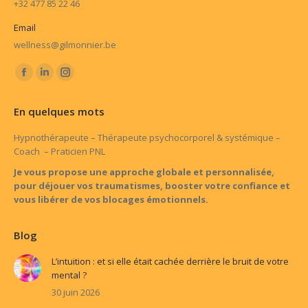
+32 477 85 22 46
Email
wellness@gilmonnier.be
Trouvez nous sur :
Facebook
LinkedIn
Instagram
page
page
page
En quelques mots
opens
opens
opens
in
in
in
Hypnothérapeute – Thérapeute psychocorporel & systémique –
Coach – Praticien PNL
new
new
new
window
window
window
Je vous propose une approche globale et personnalisée,
pour déjouer vos traumatismes, booster votre confiance et
vous libérer de vos blocages émotionnels.
Blog
L’intuition : et si elle était cachée derrière le bruit de votre
mental ?
30 juin 2026