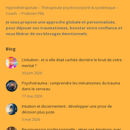
in
in
in
Hypnothérapeute – Thérapeute psychocorporel & systémique –
Coach – Praticien PNL
new
new
new
window
window
window
Je vous propose une approche globale et personnalisée,
pour déjouer vos traumatismes, booster votre confiance et
vous libérer de vos blocages émotionnels.
Blog
L’intuition : et si elle était cachée derrière le bruit de votre
mental ?
30 juin 2026
Psychotrauma : comprendre les mécanismes du trauma
dans le cerveau
17 mai 2026
Intuition et discernement : développer une prise de
décision plus juste
3 mai 2026
Reconversion professionnelle : gérer ses émotions avec