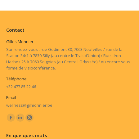
Contact
Gilles Monnier
Sur rendez-vous : rue Godimont 30, 7063 Neufvilles / rue de la
Station 34/1 à 7830 Silly (au centre le Trait d’Union) / Rue Léon
Hachez 25 à 7060 Soignies (au Centre l'Odyssée) / ou encore sous
forme de visioconférence.
Téléphone
+32 477 85 22 46
Email
wellness@gilmonnier.be
Trouvez nous sur :
Facebook
LinkedIn
Instagram
page
page
page
En quelques mots
opens
opens
opens