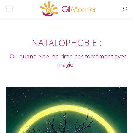
Searc
NATALOPHOBIE :
Vous êtes ici :
Ou quand Noël ne rime pas forcément avec
magie