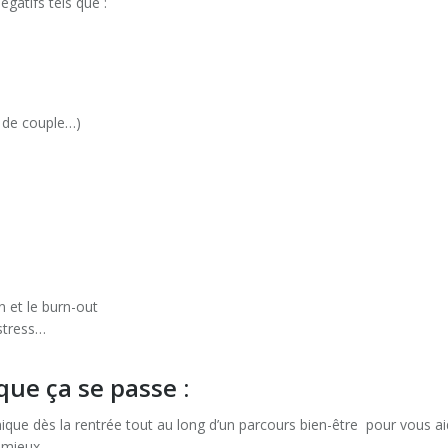
égatifs tels que :
in de couple…)
n et le burn-out
 stress…
que ça se passe :
ique dès la rentrée tout au long d’un parcours bien-être pour vous ai
e mieux