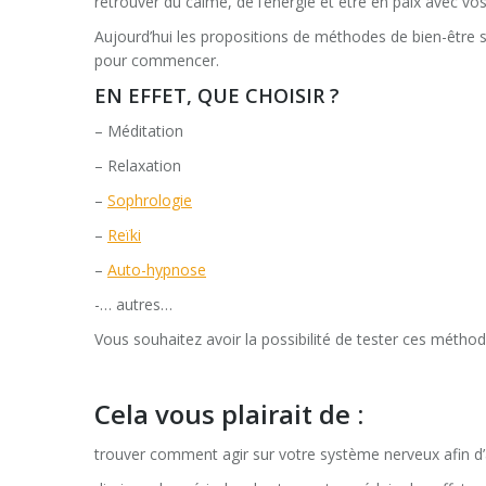
retrouver du calme, de l’énergie et être en paix avec vo
Aujourd’hui les propositions de méthodes de bien-être s
pour commencer.
EN EFFET, QUE CHOISIR ?
– Méditation
– Relaxation
–
Sophrologie
–
Reïki
–
Auto-hypnose
-… autres…
Vous souhaitez avoir la possibilité de tester ces méthodes
Cela vous plairait de :
trouver comment agir sur votre système nerveux afin d’a