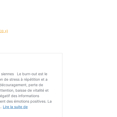
co »)