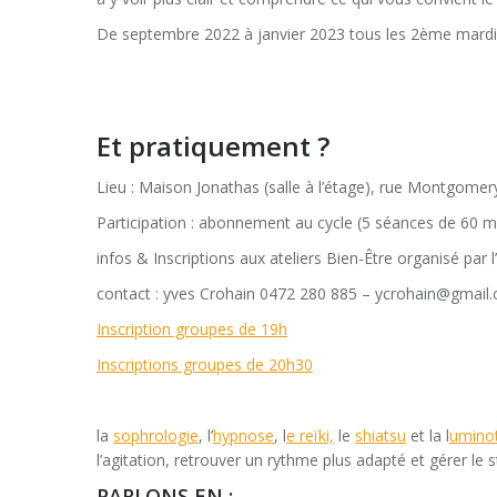
De septembre 2022 à janvier 2023 tous les 2ème mard
Et pratiquement ?
Lieu : Maison Jonathas (salle à l’étage), rue Montgomer
Participation : abonnement au cycle (5 séances de 60 m
infos & Inscriptions aux ateliers Bien-Être organisé pa
contact : yves Crohain 0472 280 885 – ycrohain@gmail
Inscription groupes de 19h
Inscriptions groupes de 20h30
la
sophrologie
, l’
hypnose
, l
e reïki,
le
shiatsu
et la l
umino
l’agitation, retrouver un rythme plus adapté et gérer le 
PARLONS EN :