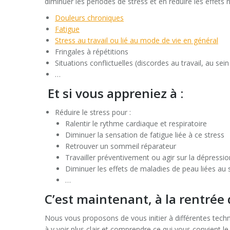
diminuer les périodes de stress et en réduire les effets n
Douleurs chroniques
Fatigue
Stress au travail ou lié au mode de vie en général
Fringales à répétitions
Situations conflictuelles (discordes au travail, au se
…
Et si vous appreniez à :
Réduire le stress pour :
Ralentir le rythme cardiaque et respiratoire
Diminuer la sensation de fatigue liée à ce stress
Retrouver un sommeil réparateur
Travailler préventivement ou agir sur la dépressio
Diminuer les effets de maladies de peau liées au
…
C’est maintenant, à la rentrée 
Nous vous proposons de vous initier à différentes techn
à y voir plus clair et comprendre ce qui vous convient l