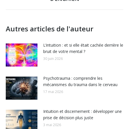
suivant
Autres articles de l'auteur
L’intuition : et si elle était cachée derrière le
bruit de votre mental ?
30 juin 2026
Psychotrauma : comprendre les
mécanismes du trauma dans le cerveau
17 mai 2026
Intuition et discernement : développer une
prise de décision plus juste
3 mai 2026