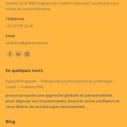
Hachez 25 à 7060 Soignies (au Centre l'Odyssée) / ou encore sous
forme de visioconférence.
Téléphone
+32 477 85 22 46
Email
wellness@gilmonnier.be
Trouvez nous sur :
Facebook
LinkedIn
Instagram
page
page
page
En quelques mots
opens
opens
opens
in
in
in
Hypnothérapeute – Thérapeute psychocorporel & systémique –
Coach – Praticien PNL
new
new
new
window
window
window
Je vous propose une approche globale et personnalisée,
pour déjouer vos traumatismes, booster votre confiance et
vous libérer de vos blocages émotionnels.
Blog