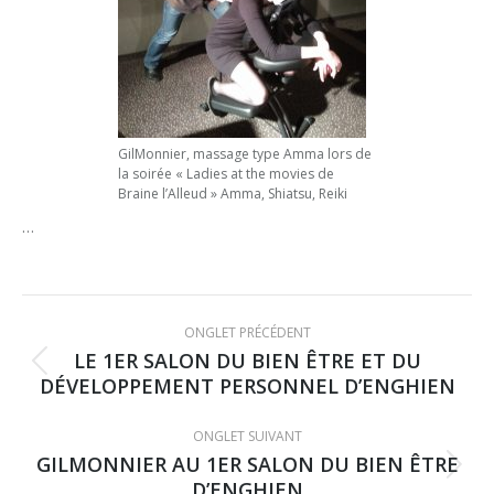
GilMonnier, massage type Amma lors de
la soirée « Ladies at the movies de
Braine l’Alleud » Amma, Shiatsu, Reiki
…
Navigation
ONGLET PRÉCÉDENT
de
LE 1ER SALON DU BIEN ÊTRE ET DU
Onglet
DÉVELOPPEMENT PERSONNEL D’ENGHIEN
précédent
commentaire
ONGLET SUIVANT
GILMONNIER AU 1ER SALON DU BIEN ÊTRE
Onglet
D’ENGHIEN