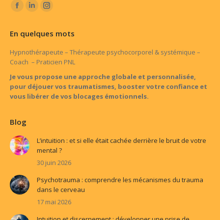
Trouvez nous sur :
Facebook
LinkedIn
Instagram
page
page
page
En quelques mots
opens
opens
opens
in
in
in
Hypnothérapeute – Thérapeute psychocorporel & systémique –
Coach – Praticien PNL
new
new
new
window
window
window
Je vous propose une approche globale et personnalisée,
pour déjouer vos traumatismes, booster votre confiance et
vous libérer de vos blocages émotionnels.
Blog
L’intuition : et si elle était cachée derrière le bruit de votre
mental ?
30 juin 2026
Psychotrauma : comprendre les mécanismes du trauma
dans le cerveau
17 mai 2026
Intuition et discernement : développer une prise de