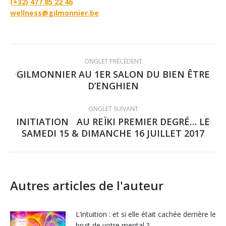
(+32) 477 85 22 46
wellness@gilmonnier.be
Navigation
ONGLET PRÉCÉDENT
de
GILMONNIER AU 1ER SALON DU BIEN ÊTRE
Onglet
D’ENGHIEN
précédent
commentaire
ONGLET SUIVANT
INITIATION AU REÏKI PREMIER DEGRÉ… LE
Onglet
SAMEDI 15 & DIMANCHE 16 JUILLET 2017
suivant
Autres articles de l'auteur
L’intuition : et si elle était cachée derrière le
bruit de votre mental ?