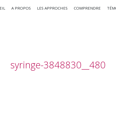
EIL
A PROPOS
LES APPROCHES
COMPRENDRE
TÉM
syringe-3848830__480